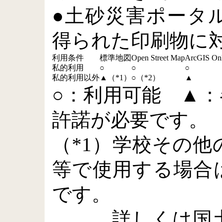
●土砂災害ポータ
得られた印刷物に
利用条件
標準地図
Open Street Map
ArcGIS Onl
私的利用
○
○
○
私的利用以外
▲（*1）
○（*2）
▲
○：利用可能 ▲
許諾が必要です。
（*1）学校その
等で使用する場合
です。
詳しくは国土地