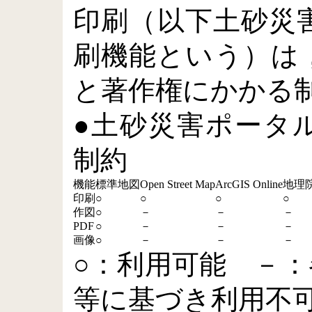
印刷（以下土砂災
刷機能という）は
と著作権にかかる
●土砂災害ポータ
制約
機能
標準地図
Open Street Map
ArcGIS Online
地理
印刷
○
○
○
○
作図
○
－
－
－
PDF
○
－
－
－
画像
○
－
－
－
○：利用可能 －
等に基づき利用不