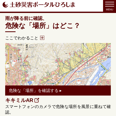
MENU
雨が降る前に確認、
危険な「場所」はどこ？
ここでわかること
・自宅周辺など、身近に「土砂災害警戒区域等」がある
かわかる。
・区域内やその付近にお住まいの場合、雨の日はしっか
りと情報収集をし、いざという時に備える。
・土砂災害警戒区域等は、宅地造成、地形改変等に伴
い、新たな指定や見直しを行う場合があります。
危険な「場所」を確認する ▸
キキミルAR
スマートフォンのカメラで危険な場所を風景に重ねて確
認。