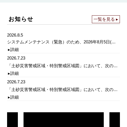
お知らせ
一覧を見る ▸
2026.8.5
システムメンテナンス（緊急）のため、2026年8月5日(水)18時～20時（予定）の期間、サイトを一時的に停止いたします。作業終了次第、再開いたします。御迷惑をおかけしますがご理解のほどよろしくお願いします。
▸詳細
2026.7.23
「土砂災害警戒区域・特別警戒区域図」において、次の小学校及び義務教育学校の学校区の土砂災害警戒区域及び特別警戒区域の解除及び指定をしました。（広島市東区）上温品、牛田、尾長・矢賀、戸坂、（広島市南区）皆実・段原、大河、（広島市西区）三篠、（広島市安佐南区）安東、伴東、（広島市佐伯区）五日市南、（尾道市）浦崎、美木原、（江田島市）大古
▸詳細
2026.7.23
「土砂災害警戒区域・特別警戒区域図」において、次の小学校及び義務教育学校の学校区の基礎調査結果を追加しました。（広島市東区）戸坂城山、（広島市安佐南区）安東、安北、伴、緑井、（呉市）横路、（東広島市）吉川、高屋西、造賀、高美が丘、川上、原、（世羅町）世羅
▸詳細