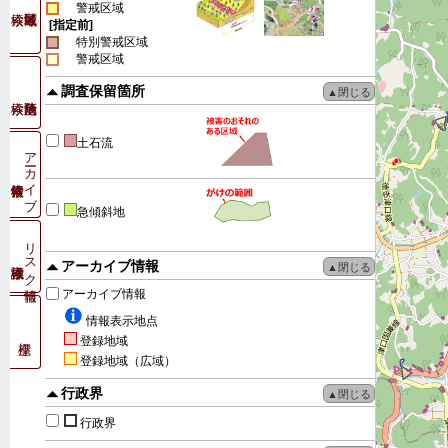
警戒区域
[指定前]
特別警戒区域
警戒区域
調査保留箇所
土石流
アーカイブ
急傾斜地
リスク情報
アーカイブ情報
アーカイブ情報
情報表示地点
登録地域
登録地域（広域）
行政界
行政界