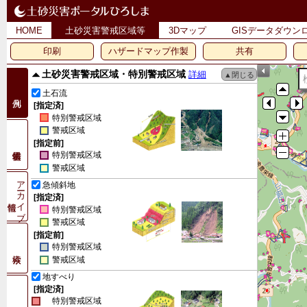
HOME
土砂災害警戒区域等
3Dマップ
GISデータダウン
印刷
ハザードマップ作製
共有
土砂災害警戒区域・特別警戒区域
詳細
土石流
[指定済]
特別警戒区域
警戒区域
[指定前]
特別警戒区域
警戒区域
アーカイブ
急傾斜地
[指定済]
特別警戒区域
警戒区域
[指定前]
特別警戒区域
警戒区域
地すべり
[指定済]
特別警戒区域