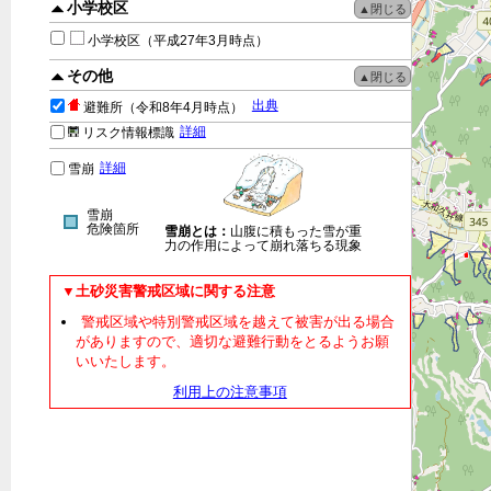
小学校区
小学校区（平成27年3月時点）
その他
出典
避難所（令和8年4月時点）
詳細
リスク情報標識
詳細
雪崩
雪崩
危険箇所
雪崩とは：
山腹に積もった雪が重
力の作用によって崩れ落ちる現象
▼土砂災害警戒区域に関する注意
警戒区域や特別警戒区域を越えて被害が出る場合
がありますので、適切な避難行動をとるようお願
いいたします。
利用上の注意事項