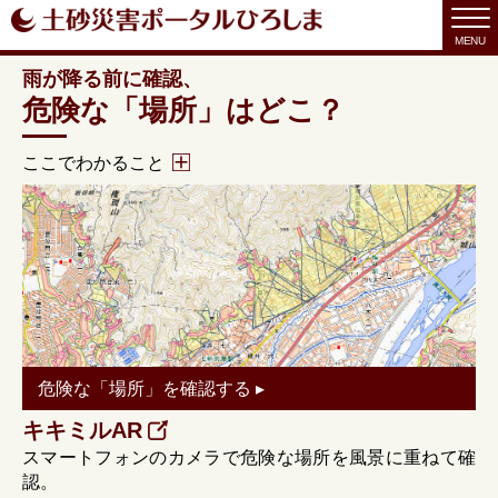
MENU
雨が降る前に確認、
危険な「場所」はどこ？
ここでわかること
・自宅周辺など、身近に「土砂災害警戒区域等」がある
かわかる。
・区域内やその付近にお住まいの場合、雨の日はしっか
りと情報収集をし、いざという時に備える。
・土砂災害警戒区域等は、宅地造成、地形改変等に伴
い、新たな指定や見直しを行う場合があります。
危険な「場所」を確認する ▸
キキミルAR
スマートフォンのカメラで危険な場所を風景に重ねて確
認。