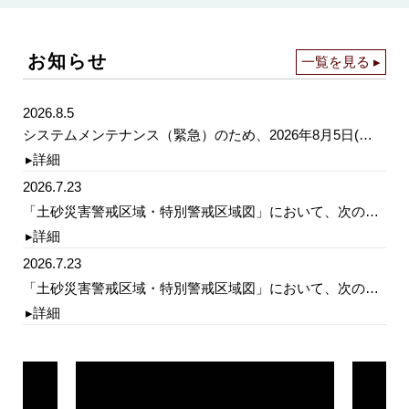
お知らせ
一覧を見る ▸
2026.8.5
システムメンテナンス（緊急）のため、2026年8月5日(水)18時～20時（予定）の期間、サイトを一時的に停止いたします。作業終了次第、再開いたします。御迷惑をおかけしますがご理解のほどよろしくお願いします。
▸詳細
2026.7.23
「土砂災害警戒区域・特別警戒区域図」において、次の小学校及び義務教育学校の学校区の土砂災害警戒区域及び特別警戒区域の解除及び指定をしました。（広島市東区）上温品、牛田、尾長・矢賀、戸坂、（広島市南区）皆実・段原、大河、（広島市西区）三篠、（広島市安佐南区）安東、伴東、（広島市佐伯区）五日市南、（尾道市）浦崎、美木原、（江田島市）大古
▸詳細
2026.7.23
「土砂災害警戒区域・特別警戒区域図」において、次の小学校及び義務教育学校の学校区の基礎調査結果を追加しました。（広島市東区）戸坂城山、（広島市安佐南区）安東、安北、伴、緑井、（呉市）横路、（東広島市）吉川、高屋西、造賀、高美が丘、川上、原、（世羅町）世羅
▸詳細